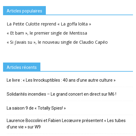
Articles populaires
La Petite Culotte reprend « La goffa lolita »
« Et bam », le premier single de Mentissa
« Si j’avais su », le nouveau single de Claudio Capéo
Articles récents
Le livre : « Les Inrockuptibles : 40 ans d’une autre culture »
Solidarités incendies – Le grand concert en direct sur M6 !
La saison 9 de « Totally Spies! »
Laurence Boccolini et Fabien Lecœuvre présentent « Les tubes
d’une vie » sur W9