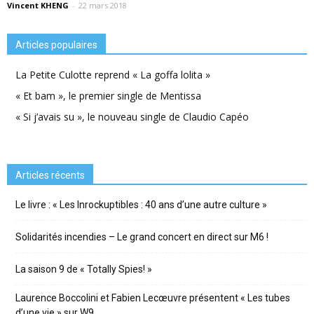
Vincent KHENG
-
22 mars 2018
Articles populaires
La Petite Culotte reprend « La goffa lolita »
« Et bam », le premier single de Mentissa
« Si j’avais su », le nouveau single de Claudio Capéo
Articles récents
Le livre : « Les Inrockuptibles : 40 ans d’une autre culture »
Solidarités incendies – Le grand concert en direct sur M6 !
La saison 9 de « Totally Spies! »
Laurence Boccolini et Fabien Lecœuvre présentent « Les tubes
d’une vie » sur W9