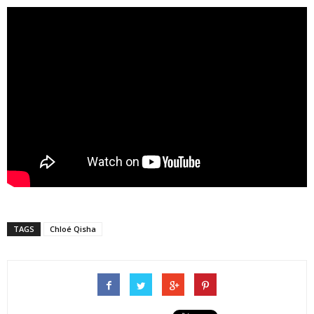
TAGS
Chloé Qisha