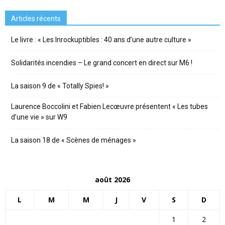
Articles récents
Le livre : « Les Inrockuptibles : 40 ans d’une autre culture »
Solidarités incendies – Le grand concert en direct sur M6 !
La saison 9 de « Totally Spies! »
Laurence Boccolini et Fabien Lecœuvre présentent « Les tubes
d’une vie » sur W9
La saison 18 de « Scènes de ménages »
août 2026
L
M
M
J
V
S
D
1
2