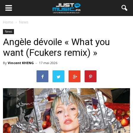
Home
News
News
Angèle dévoile « What you
want (Fcukers remix) »
By
Vincent KHENG
-
17 mai 2026