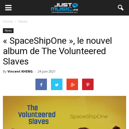
Home
News
News
« SpaceShipOne », le nouvel
album de The Volunteered
Slaves
By
Vincent KHENG
-
24 juin 2021