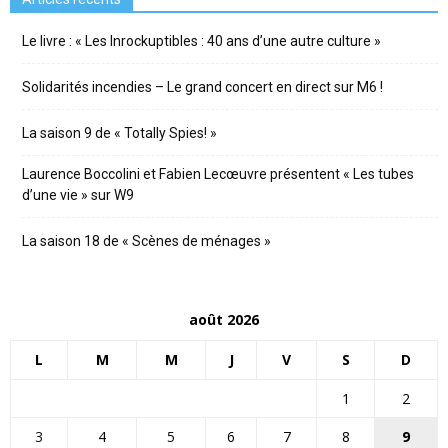
Le livre : « Les Inrockuptibles : 40 ans d’une autre culture »
Solidarités incendies – Le grand concert en direct sur M6 !
La saison 9 de « Totally Spies! »
Laurence Boccolini et Fabien Lecœuvre présentent « Les tubes
d’une vie » sur W9
La saison 18 de « Scènes de ménages »
août 2026
L
M
M
J
V
S
D
1
2
3
4
5
6
7
8
9