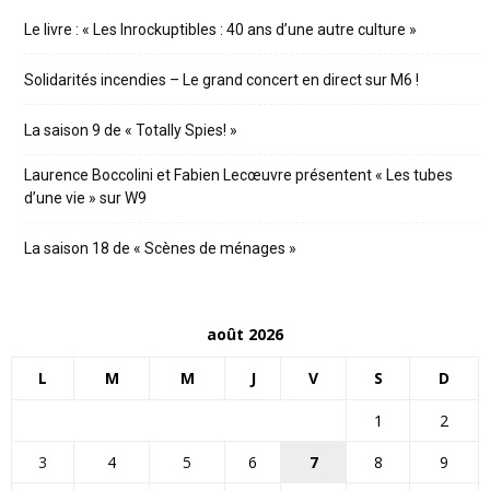
Le livre : « Les Inrockuptibles : 40 ans d’une autre culture »
Solidarités incendies – Le grand concert en direct sur M6 !
La saison 9 de « Totally Spies! »
Laurence Boccolini et Fabien Lecœuvre présentent « Les tubes
d’une vie » sur W9
La saison 18 de « Scènes de ménages »
août 2026
L
M
M
J
V
S
D
1
2
3
4
5
6
7
8
9