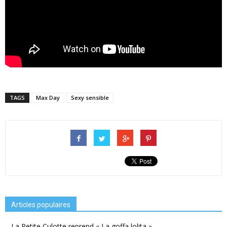
TAGS
Max Day
Sexy sensible
Articles populaires
La Petite Culotte reprend « La goffa lolita »