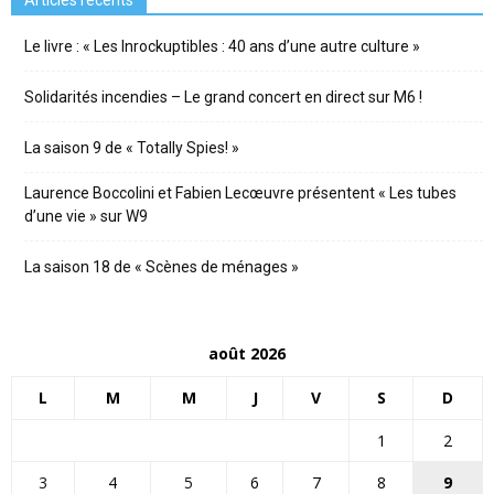
Articles récents
Le livre : « Les Inrockuptibles : 40 ans d’une autre culture »
Solidarités incendies – Le grand concert en direct sur M6 !
La saison 9 de « Totally Spies! »
Laurence Boccolini et Fabien Lecœuvre présentent « Les tubes
d’une vie » sur W9
La saison 18 de « Scènes de ménages »
août 2026
L
M
M
J
V
S
D
1
2
3
4
5
6
7
8
9