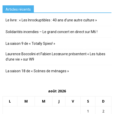
Articles récents
Le livre : « Les Inrockuptibles : 40 ans d’une autre culture »
Solidarités incendies – Le grand concert en direct sur M6 !
La saison 9 de « Totally Spies! »
Laurence Boccolini et Fabien Lecœuvre présentent « Les tubes
d’une vie » sur W9
La saison 18 de « Scènes de ménages »
août 2026
L
M
M
J
V
S
D
1
2