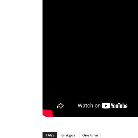
TAGS
Ginkgoa
One time