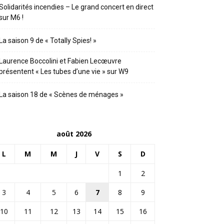
Solidarités incendies – Le grand concert en direct
sur M6 !
La saison 9 de « Totally Spies! »
Laurence Boccolini et Fabien Lecœuvre
présentent « Les tubes d’une vie » sur W9
La saison 18 de « Scènes de ménages »
août 2026
L
M
M
J
V
S
D
1
2
3
4
5
6
7
8
9
10
11
12
13
14
15
16