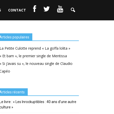
S
CONTACT
Articles populaires
La Petite Culotte reprend « La goffa lolita »
« Et bam », le premier single de Mentissa
« Si j’avais su », le nouveau single de Claudio
Capéo
Articles récents
Le livre : « Les Inrockuptibles : 40 ans d’une autre
culture »