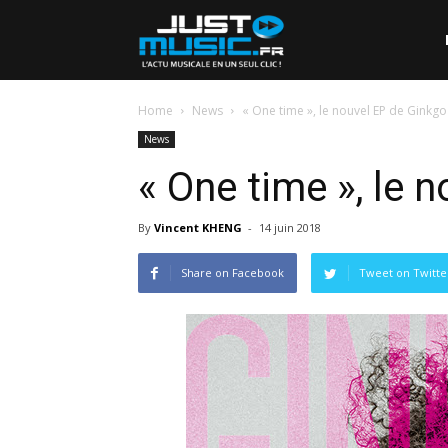
Home
News
« One time », le nouvel EP de Ginkg
News
« One time », le 
By
Vincent KHENG
-
14 juin 2018
Share on Facebook
Tweet on Twitte