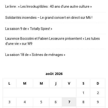
Le livre : « Les Inrockuptibles : 40 ans d’une autre culture »
Solidarités incendies – Le grand concert en direct sur M6 !
La saison 9 de « Totally Spies! »
Laurence Boccolini et Fabien Lecœuvre présentent « Les tubes
d’une vie » sur W9
La saison 18 de « Scènes de ménages »
août 2026
L
M
M
J
V
S
D
1
2
3
4
5
6
7
8
9