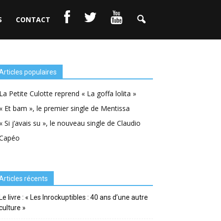
S
CONTACT
Articles populaires
La Petite Culotte reprend « La goffa lolita »
« Et bam », le premier single de Mentissa
« Si j’avais su », le nouveau single de Claudio
Capéo
Articles récents
Le livre : « Les Inrockuptibles : 40 ans d’une autre
culture »