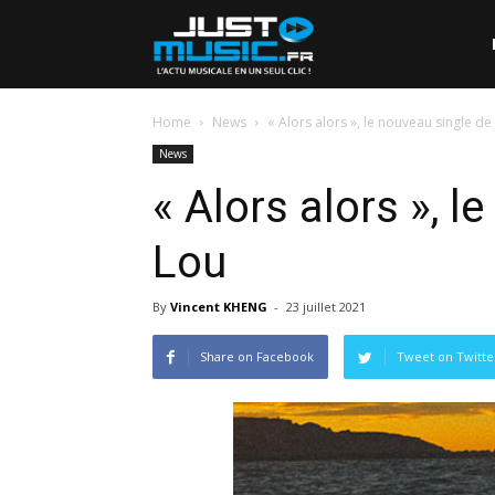
Home
News
« Alors alors », le nouveau single de
News
« Alors alors », l
Lou
By
Vincent KHENG
-
23 juillet 2021
Share on Facebook
Tweet on Twitte