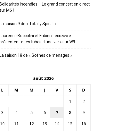
Solidarités incendies – Le grand concert en direct
sur M6 !
La saison 9 de « Totally Spies! »
Laurence Boccolini et Fabien Lecœuvre
présentent « Les tubes d’une vie » sur W9
La saison 18 de « Scènes de ménages »
août 2026
L
M
M
J
V
S
D
1
2
3
4
5
6
7
8
9
10
11
12
13
14
15
16