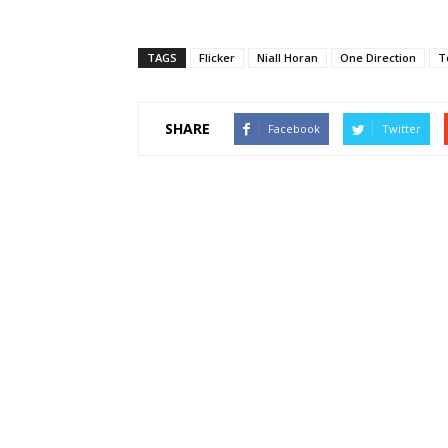
TAGS
Flicker
Niall Horan
One Direction
T
SHARE
Facebook
Twitter