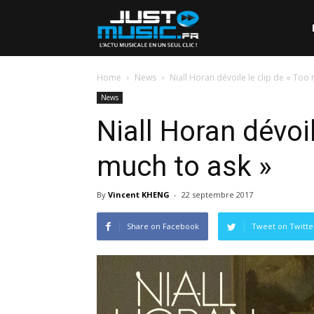
Home
News
Niall Horan dévoile le clip de « Too
News
Niall Horan dévoil
much to ask »
By
Vincent KHENG
-
22 septembre 2017
Share on Facebook
Tweet on Twitte