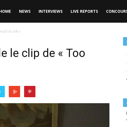
HOME
NEWS
INTERVIEWS
LIVE REPORTS
CONCOUR
 much to ask »
e le clip de « Too
r