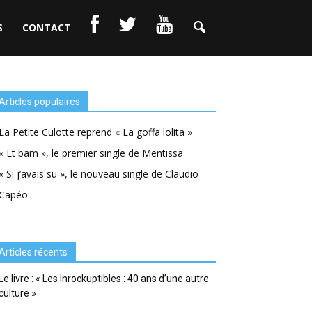
S
CONTACT
Articles populaires
La Petite Culotte reprend « La goffa lolita »
« Et bam », le premier single de Mentissa
« Si j’avais su », le nouveau single de Claudio
Capéo
Articles récents
Le livre : « Les Inrockuptibles : 40 ans d’une autre
culture »