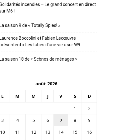
Solidarités incendies – Le grand concert en direct
sur M6 !
La saison 9 de « Totally Spies! »
Laurence Boccolini et Fabien Lecœuvre
présentent « Les tubes d’une vie » sur W9
La saison 18 de « Scènes de ménages »
août 2026
L
M
M
J
V
S
D
1
2
3
4
5
6
7
8
9
10
11
12
13
14
15
16