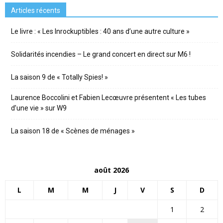
Articles récents
Le livre : « Les Inrockuptibles : 40 ans d’une autre culture »
Solidarités incendies – Le grand concert en direct sur M6 !
La saison 9 de « Totally Spies! »
Laurence Boccolini et Fabien Lecœuvre présentent « Les tubes
d’une vie » sur W9
La saison 18 de « Scènes de ménages »
août 2026
L
M
M
J
V
S
D
1
2