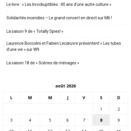
Le livre : « Les Inrockuptibles : 40 ans d’une autre culture »
Solidarités incendies – Le grand concert en direct sur M6 !
La saison 9 de « Totally Spies! »
Laurence Boccolini et Fabien Lecœuvre présentent « Les tubes
d’une vie » sur W9
La saison 18 de « Scènes de ménages »
août 2026
L
M
M
J
V
S
D
1
2
3
4
5
6
7
8
9