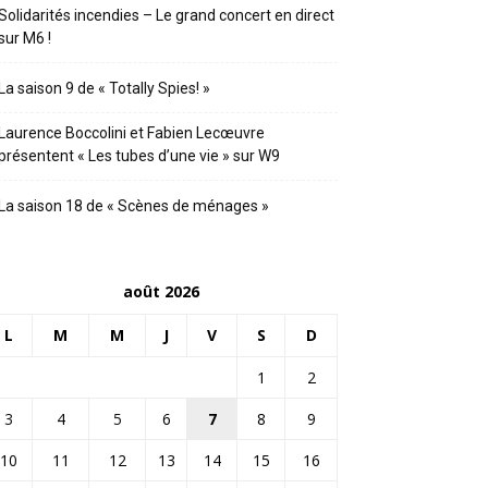
Solidarités incendies – Le grand concert en direct
sur M6 !
La saison 9 de « Totally Spies! »
Laurence Boccolini et Fabien Lecœuvre
présentent « Les tubes d’une vie » sur W9
La saison 18 de « Scènes de ménages »
août 2026
L
M
M
J
V
S
D
1
2
3
4
5
6
7
8
9
10
11
12
13
14
15
16