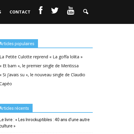
S
CONTACT
Articles populaires
La Petite Culotte reprend « La goffa lolita »
« Et bam », le premier single de Mentissa
« Si j’avais su », le nouveau single de Claudio
Capéo
Articles récents
Le livre : « Les Inrockuptibles : 40 ans d’une autre
culture »