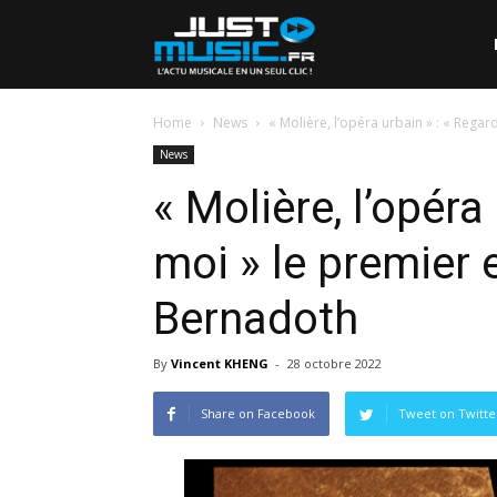
Home
News
« Molière, l’opéra urbain » : « Rega
News
« Molière, l’opéra
moi » le premier e
Bernadoth
By
Vincent KHENG
-
28 octobre 2022
Share on Facebook
Tweet on Twitte