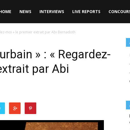
HOME
NEWS
INTERVIEWS
LIVE REPORTS
CONCOUR
rdez-moi » le premier extrait par Abi Bernadoth
 urbain » : « Regardez-
xtrait par Abi
r