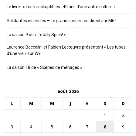
Le livre : « Les Inrockuptibles : 40 ans d’une autre culture »
Solidarités incendies – Le grand concert en direct sur M6 !
La saison 9 de « Totally Spies! »
Laurence Boccolini et Fabien Lecœuvre présentent « Les tubes
d’une vie » sur W9
La saison 18 de « Scènes de ménages »
août 2026
L
M
M
J
V
S
D
1
2
3
4
5
6
7
8
9