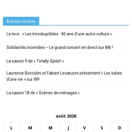
Articles récents
Le livre : « Les Inrockuptibles : 40 ans d’une autre culture »
Solidarités incendies – Le grand concert en direct sur M6 !
La saison 9 de « Totally Spies! »
Laurence Boccolini et Fabien Lecœuvre présentent « Les tubes
d’une vie » sur W9
La saison 18 de « Scènes de ménages »
août 2026
L
M
M
J
V
S
D