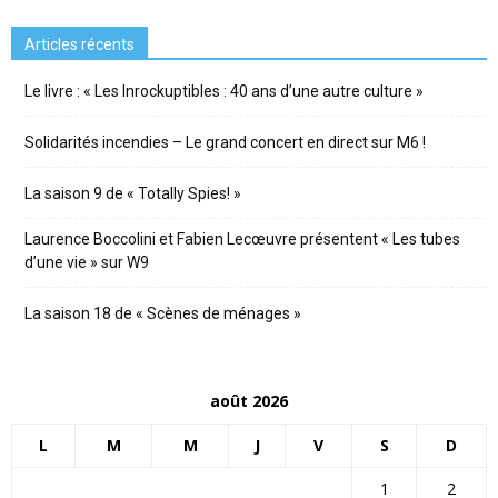
Articles récents
Le livre : « Les Inrockuptibles : 40 ans d’une autre culture »
Solidarités incendies – Le grand concert en direct sur M6 !
La saison 9 de « Totally Spies! »
Laurence Boccolini et Fabien Lecœuvre présentent « Les tubes
d’une vie » sur W9
La saison 18 de « Scènes de ménages »
août 2026
L
M
M
J
V
S
D
1
2