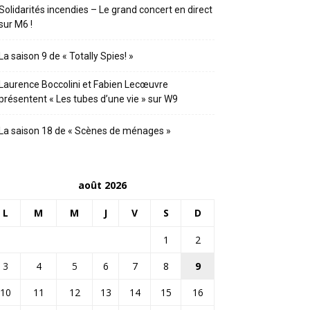
Solidarités incendies – Le grand concert en direct
sur M6 !
La saison 9 de « Totally Spies! »
Laurence Boccolini et Fabien Lecœuvre
présentent « Les tubes d’une vie » sur W9
La saison 18 de « Scènes de ménages »
août 2026
L
M
M
J
V
S
D
1
2
3
4
5
6
7
8
9
10
11
12
13
14
15
16