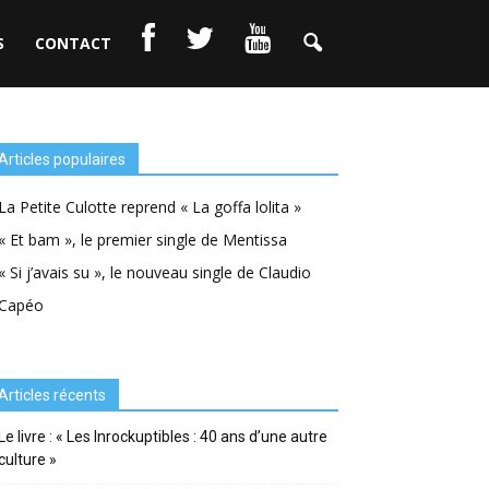
S
CONTACT
Articles populaires
La Petite Culotte reprend « La goffa lolita »
« Et bam », le premier single de Mentissa
« Si j’avais su », le nouveau single de Claudio
Capéo
Articles récents
Le livre : « Les Inrockuptibles : 40 ans d’une autre
culture »