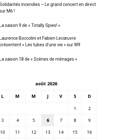
Solidarités incendies – Le grand concert en direct
sur M6 !
La saison 9 de « Totally Spies! »
Laurence Boccolini et Fabien Lecœuvre
présentent « Les tubes d’une vie » sur W9
La saison 18 de « Scènes de ménages »
août 2026
L
M
M
J
V
S
D
1
2
3
4
5
6
7
8
9
10
11
12
13
14
15
16