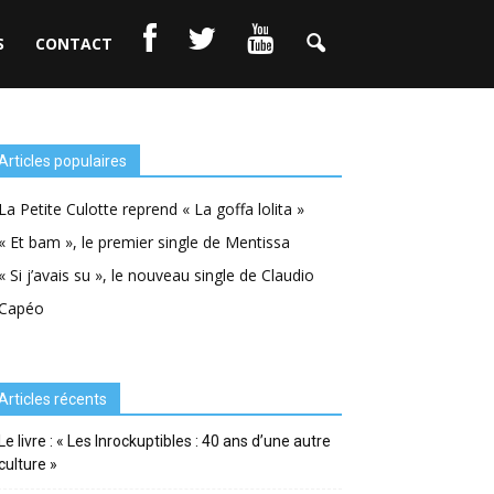
S
CONTACT
Articles populaires
La Petite Culotte reprend « La goffa lolita »
« Et bam », le premier single de Mentissa
« Si j’avais su », le nouveau single de Claudio
Capéo
Articles récents
Le livre : « Les Inrockuptibles : 40 ans d’une autre
culture »