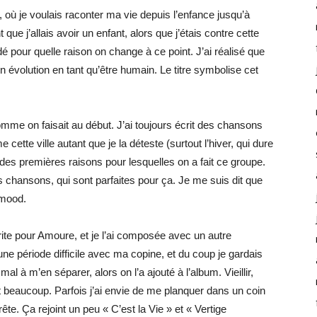
re, où je voulais raconter ma vie depuis l’enfance jusqu’à
 que j’allais avoir un enfant, alors que j’étais contre cette
 pour quelle raison on change à ce point. J’ai réalisé que
évolution en tant qu’être humain. Le titre symbolise cet
omme on faisait au début. J’ai toujours écrit des chansons
 cette ville autant que je la déteste (surtout l’hiver, qui dure
 des premières raisons pour lesquelles on a fait ce groupe.
es chansons, qui sont parfaites pour ça. Je me suis dit que
 mood.
 écrite pour Amoure, et je l’ai composée avec un autre
ne période difficile avec ma copine, et du coup je gardais
al à m’en séparer, alors on l’a ajouté à l’album. Vieillir,
 beaucoup. Parfois j’ai envie de me planquer dans un coin
rête. Ça rejoint un peu « C’est la Vie » et « Vertige