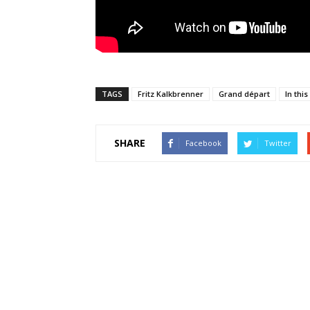
TAGS
Fritz Kalkbrenner
Grand départ
In thi
SHARE
Facebook
Twitter