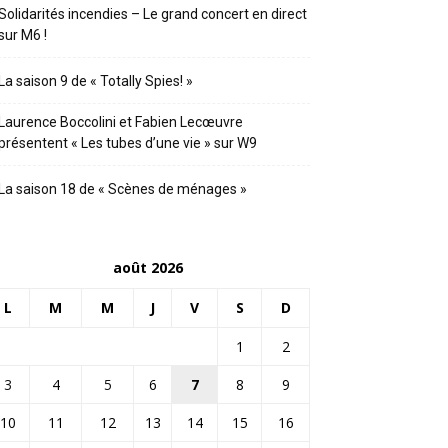
Solidarités incendies – Le grand concert en direct
sur M6 !
La saison 9 de « Totally Spies! »
Laurence Boccolini et Fabien Lecœuvre
présentent « Les tubes d’une vie » sur W9
La saison 18 de « Scènes de ménages »
août 2026
L
M
M
J
V
S
D
1
2
3
4
5
6
7
8
9
10
11
12
13
14
15
16