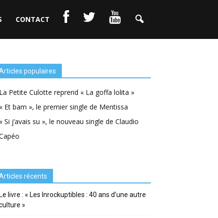
S
CONTACT
Articles populaires
La Petite Culotte reprend « La goffa lolita »
« Et bam », le premier single de Mentissa
« Si j’avais su », le nouveau single de Claudio
Capéo
Articles récents
Le livre : « Les Inrockuptibles : 40 ans d’une autre
culture »