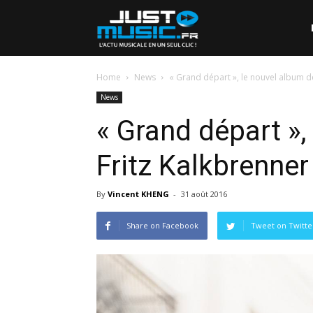
Home
News
« Grand départ », le nouvel album d
News
« Grand départ »,
Fritz Kalkbrenner
By
Vincent KHENG
-
31 août 2016
Share on Facebook
Tweet on Twitte