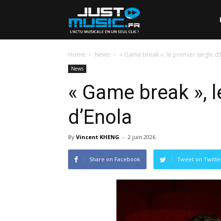
Home
News
« Game break », le premier single d’
News
« Game break », l
d’Enola
By
Vincent KHENG
-
2 juin 2026
Share on Facebook
Tweet on Twitte