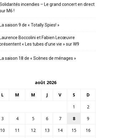
Solidarités incendies – Le grand concert en direct
sur M6 !
La saison 9 de « Totally Spies! »
Laurence Boccolini et Fabien Lecœuvre
présentent « Les tubes d’une vie » sur W9
La saison 18 de « Scènes de ménages »
août 2026
L
M
M
J
V
S
D
1
2
3
4
5
6
7
8
9
10
11
12
13
14
15
16