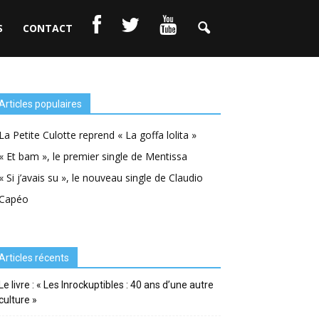
S
CONTACT
Articles populaires
La Petite Culotte reprend « La goffa lolita »
« Et bam », le premier single de Mentissa
« Si j’avais su », le nouveau single de Claudio
Capéo
Articles récents
Le livre : « Les Inrockuptibles : 40 ans d’une autre
culture »