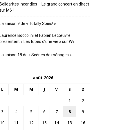
Solidarités incendies – Le grand concert en direct
sur M6 !
La saison 9 de « Totally Spies! »
Laurence Boccolini et Fabien Lecœuvre
présentent « Les tubes d’une vie » sur W9
La saison 18 de « Scènes de ménages »
août 2026
L
M
M
J
V
S
D
1
2
3
4
5
6
7
8
9
10
11
12
13
14
15
16