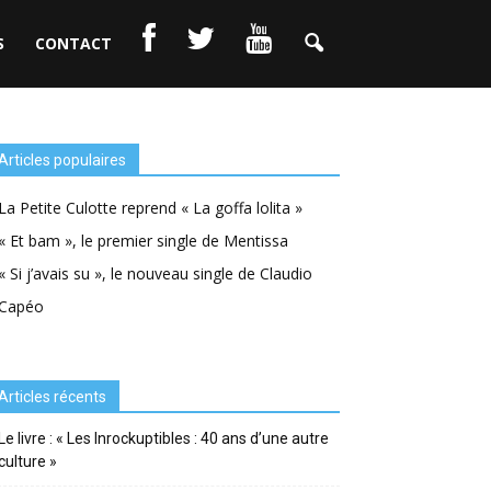
S
CONTACT
Articles populaires
La Petite Culotte reprend « La goffa lolita »
« Et bam », le premier single de Mentissa
« Si j’avais su », le nouveau single de Claudio
Capéo
Articles récents
Le livre : « Les Inrockuptibles : 40 ans d’une autre
culture »