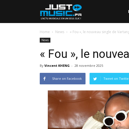
Home
News
« Fou », le nouveau single de Vartan
News
« Fou », le nouve
By
Vincent KHENG
-
28 novembre 2025
Share on Facebook
Tweet on Twitte