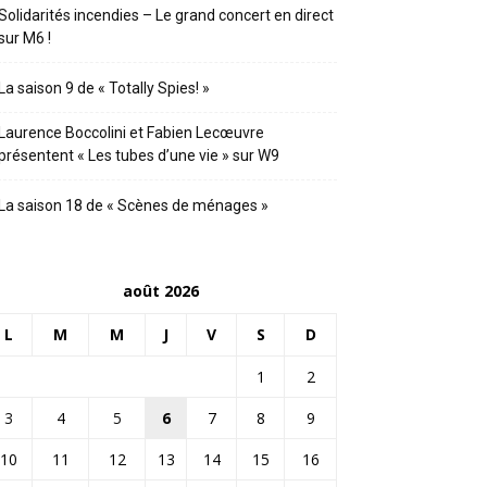
Solidarités incendies – Le grand concert en direct
sur M6 !
La saison 9 de « Totally Spies! »
Laurence Boccolini et Fabien Lecœuvre
présentent « Les tubes d’une vie » sur W9
La saison 18 de « Scènes de ménages »
août 2026
L
M
M
J
V
S
D
1
2
3
4
5
6
7
8
9
10
11
12
13
14
15
16