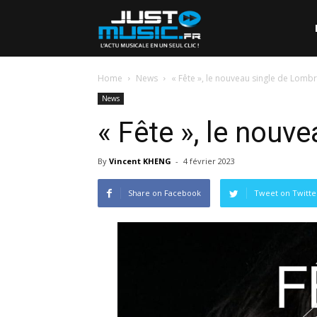
Home
News
« Fête », le nouveau single de Lomb
News
« Fête », le nouv
By
Vincent KHENG
-
4 février 2023
Share on Facebook
Tweet on Twitte