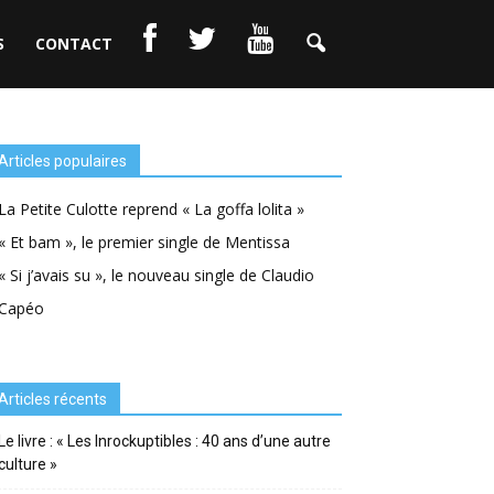
S
CONTACT
Articles populaires
La Petite Culotte reprend « La goffa lolita »
« Et bam », le premier single de Mentissa
« Si j’avais su », le nouveau single de Claudio
Capéo
Articles récents
Le livre : « Les Inrockuptibles : 40 ans d’une autre
culture »