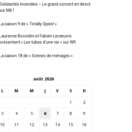
Solidarités incendies – Le grand concert en direct
sur M6 !
La saison 9 de « Totally Spies! »
Laurence Boccolini et Fabien Lecœuvre
présentent « Les tubes d’une vie » sur W9
La saison 18 de « Scènes de ménages »
août 2026
L
M
M
J
V
S
D
1
2
3
4
5
6
7
8
9
10
11
12
13
14
15
16