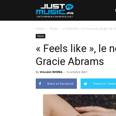
Home
News
« Feels like », le nouveau single de
News
« Feels like », le
Gracie Abrams
By
Vincent KHENG
-
6 octobre 2021
Share on Facebook
Tweet on Twitte