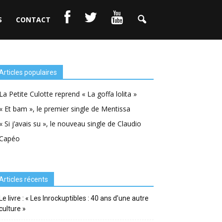
S
CONTACT
Articles populaires
La Petite Culotte reprend « La goffa lolita »
« Et bam », le premier single de Mentissa
« Si j’avais su », le nouveau single de Claudio
Capéo
Articles récents
Le livre : « Les Inrockuptibles : 40 ans d’une autre
culture »