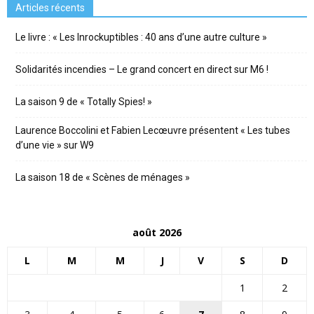
Articles récents
Le livre : « Les Inrockuptibles : 40 ans d’une autre culture »
Solidarités incendies – Le grand concert en direct sur M6 !
La saison 9 de « Totally Spies! »
Laurence Boccolini et Fabien Lecœuvre présentent « Les tubes
d’une vie » sur W9
La saison 18 de « Scènes de ménages »
août 2026
L
M
M
J
V
S
D
1
2