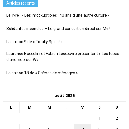
Articles récents
Le livre : « Les Inrockuptibles : 40 ans d’une autre culture »
Solidarités incendies – Le grand concert en direct sur M6 !
La saison 9 de « Totally Spies! »
Laurence Boccolini et Fabien Lecœuvre présentent « Les tubes
d’une vie » sur W9
La saison 18 de « Scènes de ménages »
août 2026
L
M
M
J
V
S
D
1
2