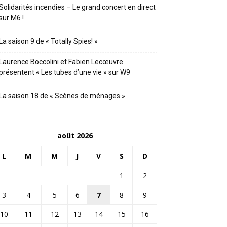
Solidarités incendies – Le grand concert en direct
sur M6 !
La saison 9 de « Totally Spies! »
Laurence Boccolini et Fabien Lecœuvre
présentent « Les tubes d’une vie » sur W9
La saison 18 de « Scènes de ménages »
août 2026
L
M
M
J
V
S
D
1
2
3
4
5
6
7
8
9
10
11
12
13
14
15
16