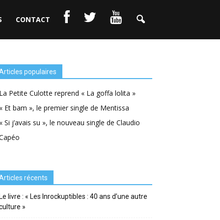
S
CONTACT
Articles populaires
La Petite Culotte reprend « La goffa lolita »
« Et bam », le premier single de Mentissa
« Si j’avais su », le nouveau single de Claudio
Capéo
Articles récents
Le livre : « Les Inrockuptibles : 40 ans d’une autre
culture »