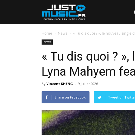
Home
News
« Tu dis quoi ? », le nouveau single 
News
« Tu dis quoi ? »,
Lyna Mahyem feat
By
Vincent KHENG
-
9 juillet 2026
Share on Facebook
Tweet on Twitte