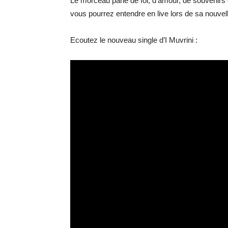
Le morceau parle de foi, d’amour, de souvenirs 
vous pourrez entendre en live lors de sa nouvel
Ecoutez le nouveau single d’I Muvrini :