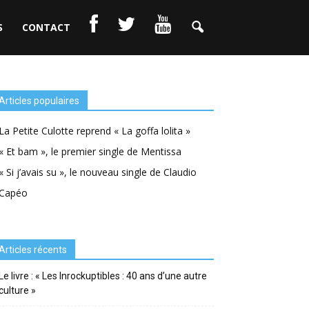
S
CONTACT
Articles populaires
La Petite Culotte reprend « La goffa lolita »
« Et bam », le premier single de Mentissa
« Si j’avais su », le nouveau single de Claudio
Capéo
Articles récents
Le livre : « Les Inrockuptibles : 40 ans d’une autre
culture »