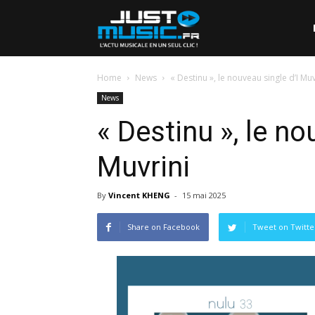
Home
News
« Destinu », le nouveau single d’I Muv
News
« Destinu », le no
Muvrini
By
Vincent KHENG
-
15 mai 2025
Share on Facebook
Tweet on Twitte