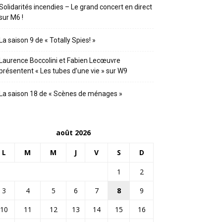
Solidarités incendies – Le grand concert en direct
sur M6 !
La saison 9 de « Totally Spies! »
Laurence Boccolini et Fabien Lecœuvre
présentent « Les tubes d’une vie » sur W9
La saison 18 de « Scènes de ménages »
août 2026
L
M
M
J
V
S
D
1
2
3
4
5
6
7
8
9
10
11
12
13
14
15
16