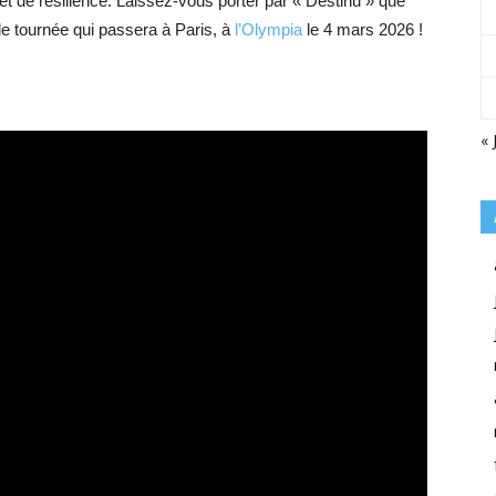
et de résilience. Laissez-vous porter par « Destinu » que
le tournée qui passera à Paris, à
l’Olympia
le 4 mars 2026 !
« 