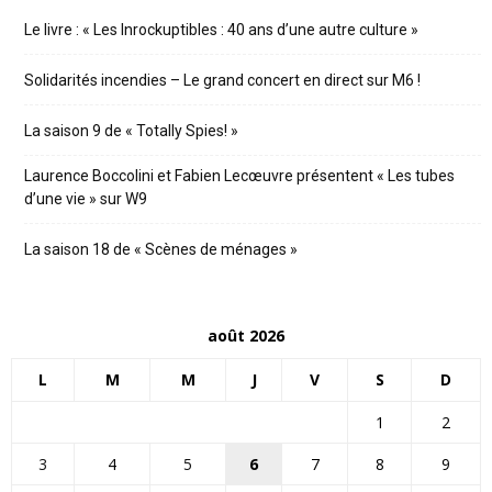
Le livre : « Les Inrockuptibles : 40 ans d’une autre culture »
Solidarités incendies – Le grand concert en direct sur M6 !
La saison 9 de « Totally Spies! »
Laurence Boccolini et Fabien Lecœuvre présentent « Les tubes
d’une vie » sur W9
La saison 18 de « Scènes de ménages »
août 2026
L
M
M
J
V
S
D
1
2
3
4
5
6
7
8
9