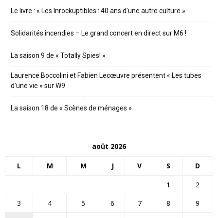
Le livre : « Les Inrockuptibles : 40 ans d’une autre culture »
Solidarités incendies – Le grand concert en direct sur M6 !
La saison 9 de « Totally Spies! »
Laurence Boccolini et Fabien Lecœuvre présentent « Les tubes
d’une vie » sur W9
La saison 18 de « Scènes de ménages »
août 2026
L
M
M
J
V
S
D
1
2
3
4
5
6
7
8
9