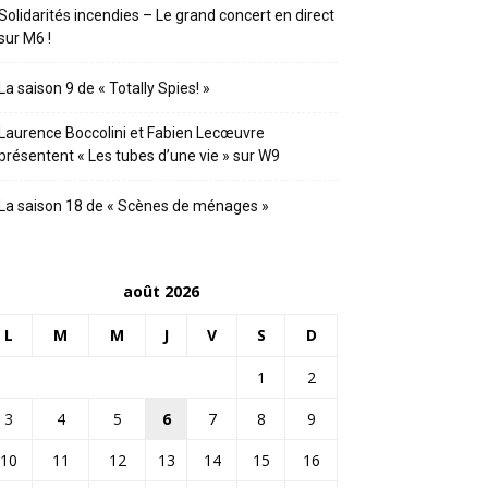
Solidarités incendies – Le grand concert en direct
sur M6 !
La saison 9 de « Totally Spies! »
Laurence Boccolini et Fabien Lecœuvre
présentent « Les tubes d’une vie » sur W9
La saison 18 de « Scènes de ménages »
août 2026
L
M
M
J
V
S
D
1
2
3
4
5
6
7
8
9
10
11
12
13
14
15
16