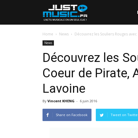
Home
News
Découvrez les Souliers Rouges avec C
News
Découvrez les So
Coeur de Pirate, 
Lavoine
By
Vincent KHENG
-
6 juin 2016
Share on Facebook
Tweet on Twitte