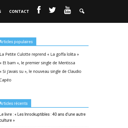
S
CONTACT
Articles populaires
La Petite Culotte reprend « La goffa lolita »
« Et bam », le premier single de Mentissa
« Si j’avais su », le nouveau single de Claudio
Capéo
Articles récents
Le livre : « Les Inrockuptibles : 40 ans d’une autre
culture »