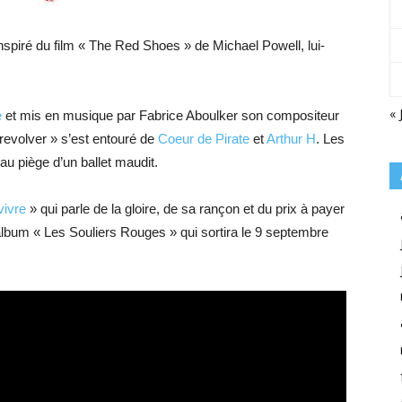
spiré du film « The Red Shoes » de Michael Powell, lui-
« 
e
et mis en musique par Fabrice Aboulker son compositeur
x revolver » s’est entouré de
Coeur de Pirate
et
Arthur H
. Les
 au piège d’un ballet maudit.
vivre
» qui parle de la gloire, de sa rançon et du prix à payer
l’album « Les Souliers Rouges » qui sortira le 9 septembre