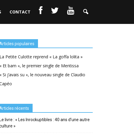
S
CONTACT
Articles populaires
La Petite Culotte reprend « La goffa lolita »
« Et bam », le premier single de Mentissa
« Si j’avais su », le nouveau single de Claudio
Capéo
Articles récents
Le livre : « Les Inrockuptibles : 40 ans d’une autre
culture »