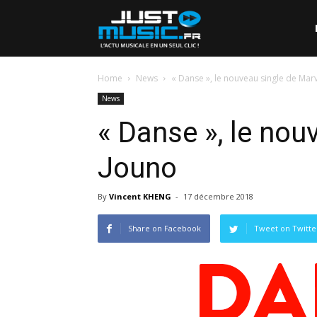
Home
News
« Danse », le nouveau single de Mar
News
« Danse », le nou
Jouno
By
Vincent KHENG
-
17 décembre 2018
Share on Facebook
Tweet on Twitte