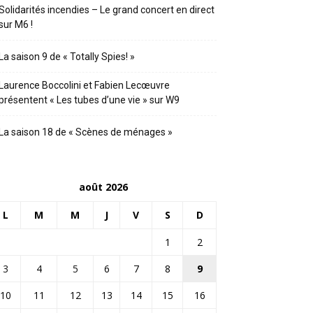
Solidarités incendies – Le grand concert en direct
sur M6 !
La saison 9 de « Totally Spies! »
Laurence Boccolini et Fabien Lecœuvre
présentent « Les tubes d’une vie » sur W9
La saison 18 de « Scènes de ménages »
août 2026
L
M
M
J
V
S
D
1
2
3
4
5
6
7
8
9
10
11
12
13
14
15
16