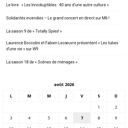
Le livre : « Les Inrockuptibles : 40 ans d’une autre culture »
Solidarités incendies – Le grand concert en direct sur M6 !
La saison 9 de « Totally Spies! »
Laurence Boccolini et Fabien Lecœuvre présentent « Les tubes
d’une vie » sur W9
La saison 18 de « Scènes de ménages »
août 2026
L
M
M
J
V
S
D
1
2
3
4
5
6
7
8
9