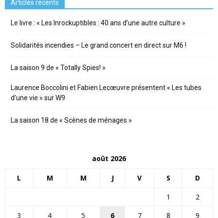
Articles récents
Le livre : « Les Inrockuptibles : 40 ans d’une autre culture »
Solidarités incendies – Le grand concert en direct sur M6 !
La saison 9 de « Totally Spies! »
Laurence Boccolini et Fabien Lecœuvre présentent « Les tubes
d’une vie » sur W9
La saison 18 de « Scènes de ménages »
août 2026
L
M
M
J
V
S
D
1
2
3
4
5
6
7
8
9