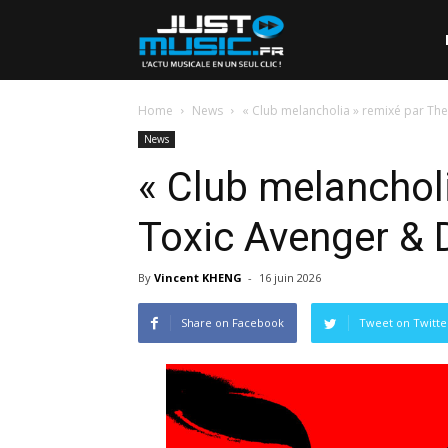
Home
News
« Club melancholia » remixé par T
News
« Club melanchol
Toxic Avenger &
By
Vincent KHENG
-
16 juin 2026
Share on Facebook
Tweet on Twitte