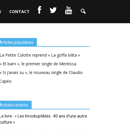
S
CONTACT
Articles populaires
La Petite Culotte reprend « La goffa lolita »
« Et bam », le premier single de Mentissa
« Si j’avais su », le nouveau single de Claudio
Capéo
Articles récents
Le livre : « Les Inrockuptibles : 40 ans d’une autre
culture »