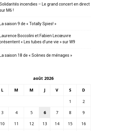
Solidarités incendies – Le grand concert en direct
sur M6 !
La saison 9 de « Totally Spies! »
Laurence Boccolini et Fabien Lecœuvre
présentent « Les tubes d’une vie » sur W9
La saison 18 de « Scènes de ménages »
août 2026
L
M
M
J
V
S
D
1
2
3
4
5
6
7
8
9
10
11
12
13
14
15
16