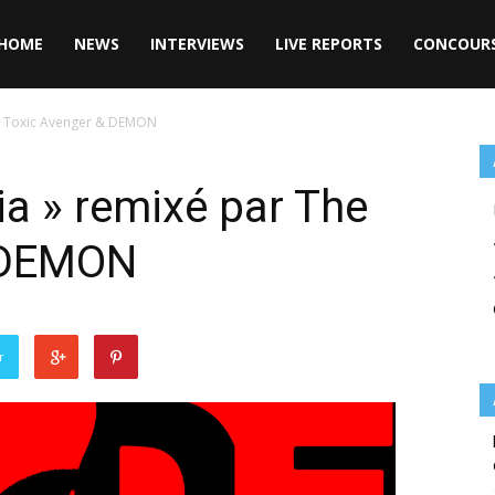
HOME
NEWS
INTERVIEWS
LIVE REPORTS
CONCOUR
he Toxic Avenger & DEMON
ia » remixé par The
 DEMON
r