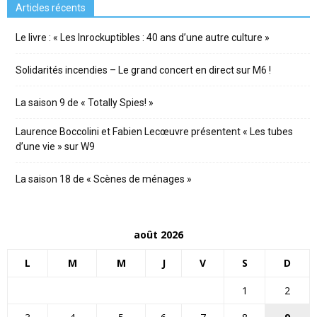
Articles récents
Le livre : « Les Inrockuptibles : 40 ans d’une autre culture »
Solidarités incendies – Le grand concert en direct sur M6 !
La saison 9 de « Totally Spies! »
Laurence Boccolini et Fabien Lecœuvre présentent « Les tubes
d’une vie » sur W9
La saison 18 de « Scènes de ménages »
août 2026
L
M
M
J
V
S
D
1
2