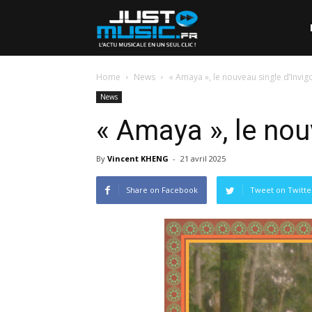
Home
News
« Amaya », le nouveau single d’Invig
News
« Amaya », le nou
By
Vincent KHENG
-
21 avril 2025
Share on Facebook
Tweet on Twitte