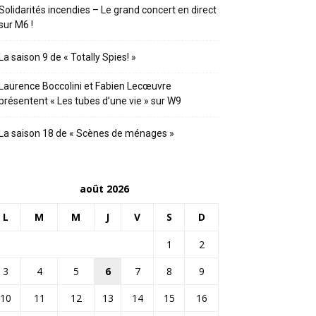
Solidarités incendies – Le grand concert en direct
sur M6 !
La saison 9 de « Totally Spies! »
Laurence Boccolini et Fabien Lecœuvre
présentent « Les tubes d’une vie » sur W9
La saison 18 de « Scènes de ménages »
août 2026
L
M
M
J
V
S
D
1
2
3
4
5
6
7
8
9
10
11
12
13
14
15
16