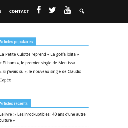
S
CONTACT
Articles populaires
La Petite Culotte reprend « La goffa lolita »
« Et bam », le premier single de Mentissa
« Si j’avais su », le nouveau single de Claudio
Capéo
Articles récents
Le livre : « Les Inrockuptibles : 40 ans d’une autre
culture »