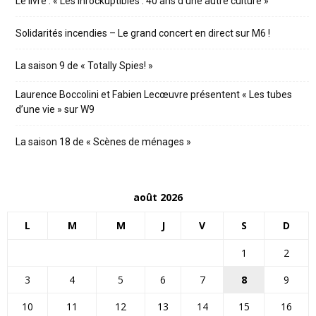
Le livre : « Les Inrockuptibles : 40 ans d’une autre culture »
Solidarités incendies – Le grand concert en direct sur M6 !
La saison 9 de « Totally Spies! »
Laurence Boccolini et Fabien Lecœuvre présentent « Les tubes
d’une vie » sur W9
La saison 18 de « Scènes de ménages »
août 2026
L
M
M
J
V
S
D
1
2
3
4
5
6
7
8
9
10
11
12
13
14
15
16