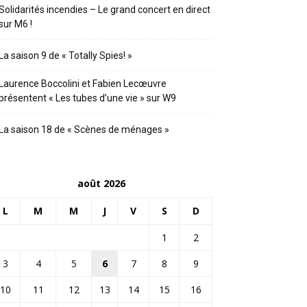
Solidarités incendies – Le grand concert en direct
sur M6 !
La saison 9 de « Totally Spies! »
Laurence Boccolini et Fabien Lecœuvre
présentent « Les tubes d’une vie » sur W9
La saison 18 de « Scènes de ménages »
août 2026
L
M
M
J
V
S
D
1
2
3
4
5
6
7
8
9
10
11
12
13
14
15
16