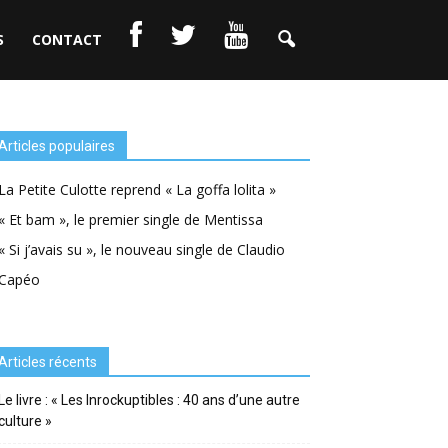
S
CONTACT
Articles populaires
La Petite Culotte reprend « La goffa lolita »
« Et bam », le premier single de Mentissa
« Si j’avais su », le nouveau single de Claudio
Capéo
Articles récents
Le livre : « Les Inrockuptibles : 40 ans d’une autre
culture »