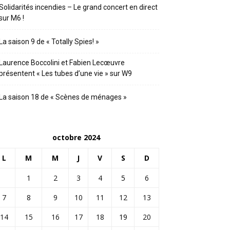
Solidarités incendies – Le grand concert en direct
sur M6 !
La saison 9 de « Totally Spies! »
Laurence Boccolini et Fabien Lecœuvre
présentent « Les tubes d’une vie » sur W9
La saison 18 de « Scènes de ménages »
octobre 2024
L
M
M
J
V
S
D
1
2
3
4
5
6
7
8
9
10
11
12
13
14
15
16
17
18
19
20