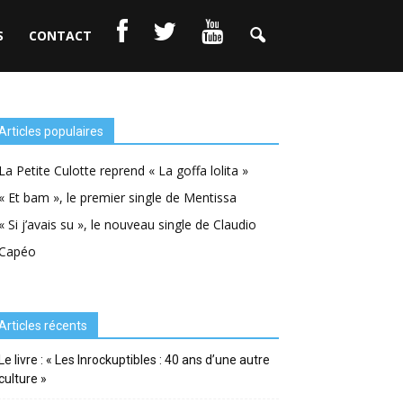
S
CONTACT
Articles populaires
La Petite Culotte reprend « La goffa lolita »
« Et bam », le premier single de Mentissa
« Si j’avais su », le nouveau single de Claudio
Capéo
Articles récents
Le livre : « Les Inrockuptibles : 40 ans d’une autre
culture »