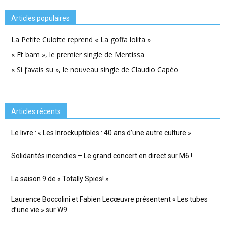
Articles populaires
La Petite Culotte reprend « La goffa lolita »
« Et bam », le premier single de Mentissa
« Si j’avais su », le nouveau single de Claudio Capéo
Articles récents
Le livre : « Les Inrockuptibles : 40 ans d’une autre culture »
Solidarités incendies – Le grand concert en direct sur M6 !
La saison 9 de « Totally Spies! »
Laurence Boccolini et Fabien Lecœuvre présentent « Les tubes
d’une vie » sur W9