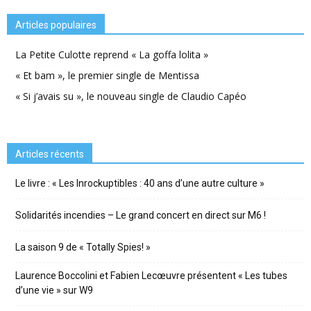
Articles populaires
La Petite Culotte reprend « La goffa lolita »
« Et bam », le premier single de Mentissa
« Si j’avais su », le nouveau single de Claudio Capéo
Articles récents
Le livre : « Les Inrockuptibles : 40 ans d’une autre culture »
Solidarités incendies – Le grand concert en direct sur M6 !
La saison 9 de « Totally Spies! »
Laurence Boccolini et Fabien Lecœuvre présentent « Les tubes
d’une vie » sur W9