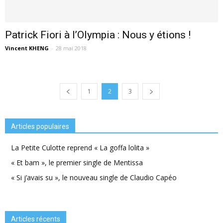
Patrick Fiori à l’Olympia : Nous y étions !
Vincent KHENG
-
28 mai 2018
1
2
3
Articles populaires
La Petite Culotte reprend « La goffa lolita »
« Et bam », le premier single de Mentissa
« Si j’avais su », le nouveau single de Claudio Capéo
Articles récents