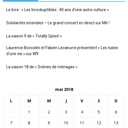
Le livre : « Les Inrockuptibles : 40 ans d’une autre culture »
Solidarités incendies – Le grand concert en direct sur M6 !
La saison 9 de « Totally Spies! »
Laurence Boccolini et Fabien Lecœuvre présentent « Les tubes
d’une vie » sur W9
La saison 18 de « Scènes de ménages »
mai 2018
L
M
M
J
V
S
D
1
2
3
4
5
6
7
8
9
10
11
12
13