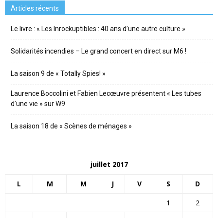
Articles récents
Le livre : « Les Inrockuptibles : 40 ans d’une autre culture »
Solidarités incendies – Le grand concert en direct sur M6 !
La saison 9 de « Totally Spies! »
Laurence Boccolini et Fabien Lecœuvre présentent « Les tubes
d’une vie » sur W9
La saison 18 de « Scènes de ménages »
juillet 2017
L
M
M
J
V
S
D
1
2