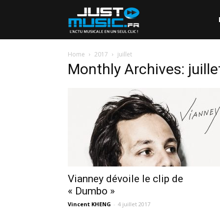
Home
2017
juillet
Monthly Archives: juill
Vianney dévoile le clip de
« Dumbo »
Vincent KHENG
-
4 juillet 2017