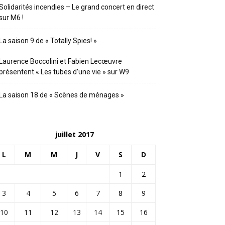
Solidarités incendies – Le grand concert en direct
sur M6 !
La saison 9 de « Totally Spies! »
Laurence Boccolini et Fabien Lecœuvre
présentent « Les tubes d’une vie » sur W9
La saison 18 de « Scènes de ménages »
juillet 2017
L
M
M
J
V
S
D
1
2
3
4
5
6
7
8
9
10
11
12
13
14
15
16