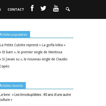
S
CONTACT
Articles populaires
La Petite Culotte reprend « La goffa lolita »
« Et bam », le premier single de Mentissa
« Si j’avais su », le nouveau single de Claudio
Capéo
Articles récents
Le livre : « Les Inrockuptibles : 40 ans d’une autre
culture »