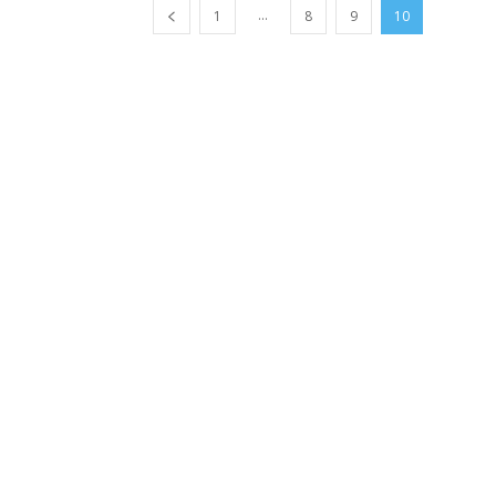
...
1
8
9
10