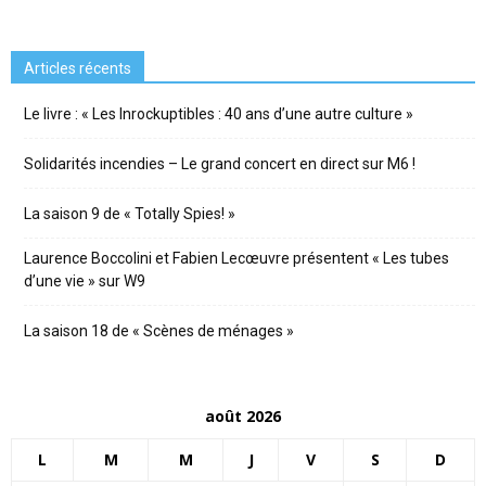
Articles récents
Le livre : « Les Inrockuptibles : 40 ans d’une autre culture »
Solidarités incendies – Le grand concert en direct sur M6 !
La saison 9 de « Totally Spies! »
Laurence Boccolini et Fabien Lecœuvre présentent « Les tubes
d’une vie » sur W9
La saison 18 de « Scènes de ménages »
août 2026
L
M
M
J
V
S
D