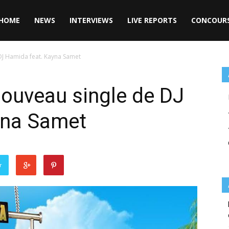
HOME
NEWS
INTERVIEWS
LIVE REPORTS
CONCOUR
 DJ Hamida feat. Kayna Samet
 nouveau single de DJ
yna Samet
r