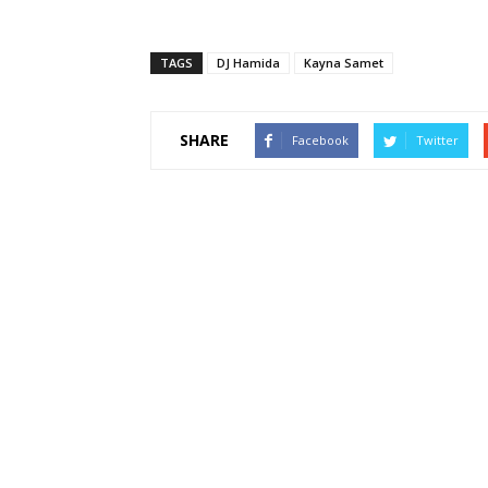
TAGS
DJ Hamida
Kayna Samet
SHARE
Facebook
Twitter