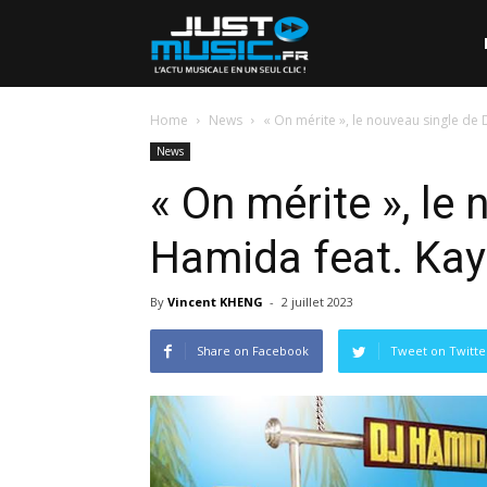
Home
News
« On mérite », le nouveau single de
News
« On mérite », le
Hamida feat. Ka
By
Vincent KHENG
-
2 juillet 2023
Share on Facebook
Tweet on Twitte