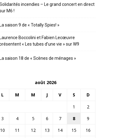
Solidarités incendies – Le grand concert en direct
sur M6 !
La saison 9 de « Totally Spies! »
Laurence Boccolini et Fabien Lecœuvre
présentent « Les tubes d’une vie » sur W9
La saison 18 de « Scènes de ménages »
août 2026
L
M
M
J
V
S
D
1
2
3
4
5
6
7
8
9
10
11
12
13
14
15
16