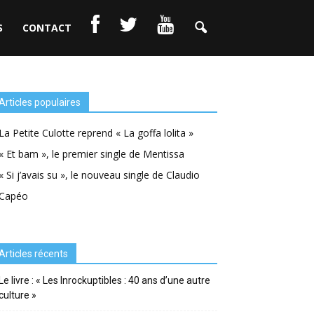
S
CONTACT
Articles populaires
La Petite Culotte reprend « La goffa lolita »
« Et bam », le premier single de Mentissa
« Si j’avais su », le nouveau single de Claudio
Capéo
Articles récents
Le livre : « Les Inrockuptibles : 40 ans d’une autre
culture »